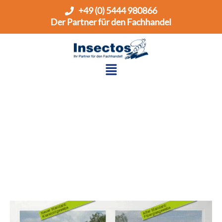
Zum
+49 (0) 5444 980866
Inhalt
Der Partner für den Fachhandel
springen
Menü
Gewebearten